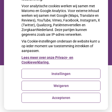
Jong en alert: hoe je borstkanker herkent als je verder kijkt
Voor analytische cookies werken wij samen met
dan een knobbeltje
Matomo en Google Analytics. Voor externe inhoud
werken wij samen met Google (Maps, Translate en
Sinds huisartsen afslankmedicijnen mogen voorschrijven,
Reviews), YouTube, Vimeo, Facebook, Instagram, X
(Twitter), Qualizorg, Patiëntenvertellen en
neemt gebruik toe
ZorgkaartNederland. Deze partijen kunnen
Eigen risico gaat onder toekomstig kabinet omhoog
gegevens zoals uw IP-adres verwerken.
Via Cookie-instellingen onderaan de website kunt u
op ieder moment uw toestemming intrekken of
aanpassen.
Lees meer over onze Privacy- en
Cookieverklaring.
Instellingen
Uw Zorg Online
|
Beheer
Weigeren
Privacy verklaring
|
Cookie-instellingen
|
Voorwaarden
Accepteren