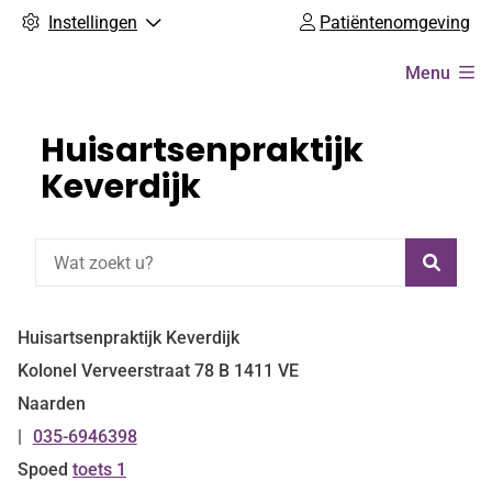
Instellingen
Patiëntenomgeving
Hoofdmenu
Menu
Huisartsenpraktijk
Keverdijk
Zoeke
Huisartsenpraktijk Keverdijk
Kolonel Verveerstraat
78 B
1411 VE
Naarden
035-6946398
Tel:
Spoed
toets 1