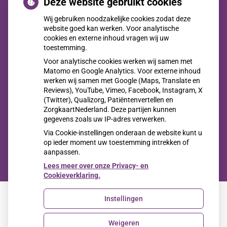
Deze website gebruikt cookies
Wij gebruiken noodzakelijke cookies zodat deze
Nieuwe huisartsen
website goed kan werken. Voor analytische
cookies en externe inhoud vragen wij uw
Jaarverslag 2025
toestemming.
Jong en alert: hoe je borstkanker herkent als je verder kijkt
Voor analytische cookies werken wij samen met
dan een knobbeltje
Matomo en Google Analytics. Voor externe inhoud
werken wij samen met Google (Maps, Translate en
Sinds huisartsen afslankmedicijnen mogen voorschrijven,
Reviews), YouTube, Vimeo, Facebook, Instagram, X
(Twitter), Qualizorg, Patiëntenvertellen en
neemt gebruik toe
ZorgkaartNederland. Deze partijen kunnen
Eigen risico gaat onder toekomstig kabinet omhoog
gegevens zoals uw IP-adres verwerken.
Via Cookie-instellingen onderaan de website kunt u
op ieder moment uw toestemming intrekken of
aanpassen.
Lees meer over onze Privacy- en
Cookieverklaring.
Instellingen
Uw Zorg Online
|
Beheer
Weigeren