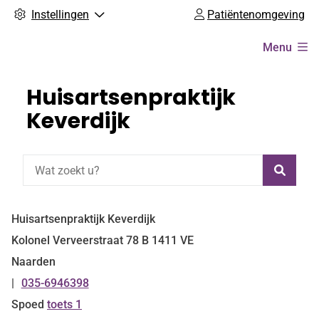
Instellingen
Patiëntenomgeving
Hoofdmenu
Menu
Huisartsenpraktijk
Keverdijk
Zoeke
Huisartsenpraktijk Keverdijk
Kolonel Verveerstraat
78 B
1411 VE
Naarden
035-6946398
Tel:
Spoed
toets 1