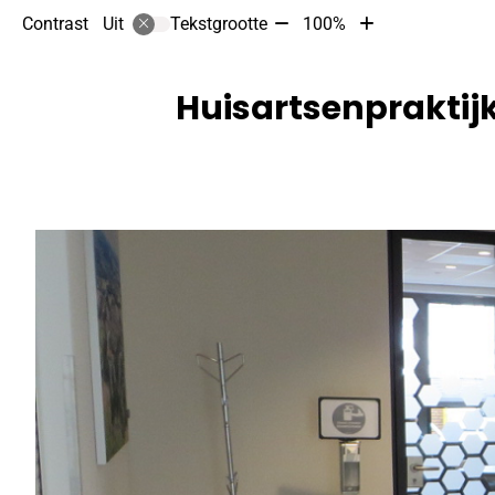
Tekst
Tekst
Contrast
Tekstgrootte
100%
Uit
verkleinen
vergroten
met
met
10%
10%
Huisartsenpraktijk
Hoofdmenu