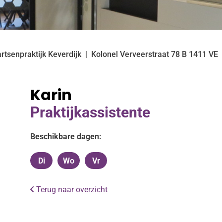
rtsenpraktijk Keverdijk
Kolonel Verveerstraat
78 B
1411 VE
Karin
Praktijkassistente
Beschikbare dagen:
Di
Wo
Vr
Dinsdag
Woensdag
Vrijdag
Terug naar overzicht