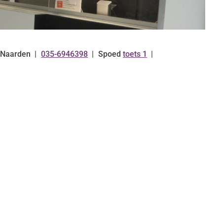
Naarden
035-6946398
Spoed
toets 1
Tel: