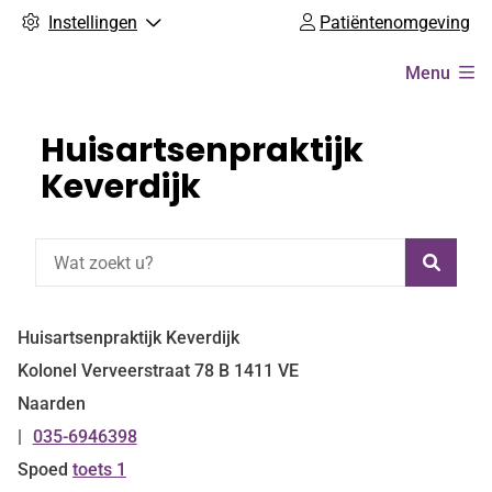
Instellingen
Patiëntenomgeving
Hoofdmenu
Menu
Huisartsenpraktijk
Keverdijk
Zoeke
Huisartsenpraktijk Keverdijk
Kolonel Verveerstraat
78 B
1411 VE
Naarden
035-6946398
Tel:
Spoed
toets 1